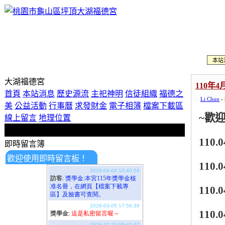
本站
大湖福德宮
110年
首頁
本站消息
歷史源流
主祀神明
信徒組織
福德之
Li Chun
-
美
公益活動
行事曆
求發財金
電子相簿
檔案下載區
~
歡
線上留言
地理位置
110.0
歡迎使用即時留言板！
即時留言簿
110.0
110.0
110.0