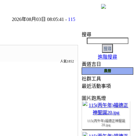
2026年08月03日 08:05:41 -
115年8月份友宮參香預告
- 2026年
搜尋
進階搜尋
人氣1852
黃道吉日
農曆
社群工具
如有任何寶貴意見，
最近活動事項
115(丙午年)福德正神聖誕
19.JPG
圖片跑馬燈
115(丙午年)福德正神聖誕
20.jpg