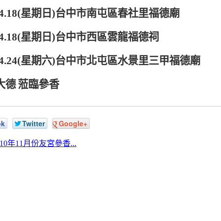
4.18(
星期日
)
台中市南屯區春社里福德廟
4.18(
星期日
)
台中市西區雲龍福德祠
4.24(
星期六
)
台中市北屯區水景里三甲福德廟
大德
蒞臨參香
ok
Twitter
Google+
 110年11月份友宮參香...