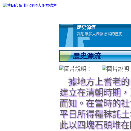
歷史源流
讓您瞭解大湖福德宮的歷史
歷史源流
據地方上耆老的
建立在清朝時期，
而知。在當時的社
平日所得糧秣託土
此以四塊石頭堆在