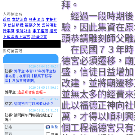
拜。
經過一段時期後
大湖福德宮
首頁
本站消息
歷史源流
主祀神
驗，因此集資在原
明
信徒組織
福德之美
公益活動
行事曆
求發財金
電子相簿
檔案
頭恭請雕刻師父雕
下載區
線上留言
地理位置
在民國７３年時
即時留言簿
期待您的留言喔！
德宮必須遷移，廟
盛，信徒日益增加
改建，並將廟遷移
並無太多的經費來
此以福德正神向社
萬，才得以順利興
歡迎使用即時留言板！
個工程福德宮只有