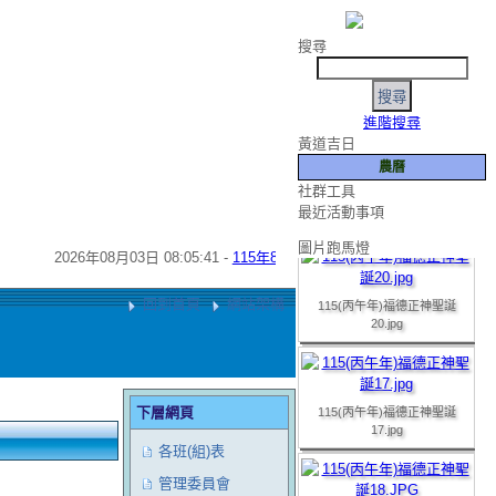
搜尋
進階搜尋
黃道吉日
農曆
如有任何寶貴意見，
社群工具
115(丙午年)福德正神聖誕
最近活動事項
19.JPG
圖片跑馬燈
2026年08月03日 08:05:41 -
115年8月份友宮參香預告
- 2026年06月25日 
115(丙午年)福德正神聖誕
回到首頁
網站架構
20.jpg
115(丙午年)福德正神聖誕
下層網頁
17.jpg
各班(組)表
管理委員會