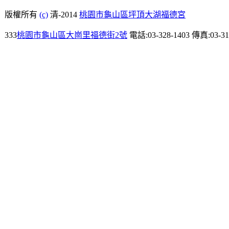
版權所有
(c)
清-2014
桃園市龜山區坪頂大湖福德宮
333
桃園市龜山區大崗里福德街2號
電話:03-328-1403 傳真:03-31