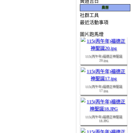
黃道吉日
農曆
社群工具
如有任何寶貴意見，
最近活動事項
115(丙午年)福德正神聖誕
19.JPG
圖片跑馬燈
115(丙午年)福德正神聖誕
20.jpg
宮
115(丙午年)福德正神聖誕
17.jpg
115(丙午年)福德正神聖誕
18.JPG