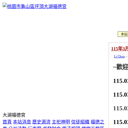
本站
115年
Li Chun
-
~
歡
115.0
115.0
115.0
大湖福德宮
115.0
首頁
本站消息
歷史源流
主祀神明
信徒組織
福德之