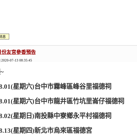
消息
8月份友宮參香預告
| 2020-07-13 08:35:45
迎
~
8.01(
星期六
)
台中市霧峰區峰谷里福德祠
8.01(
星期六
)
台中市龍井區竹坑里崙仔福德祠
8.02(
星期日
)
南投縣中寮鄉永平村福德祠
8.13(
星期四
)
新北市烏來區福德宮