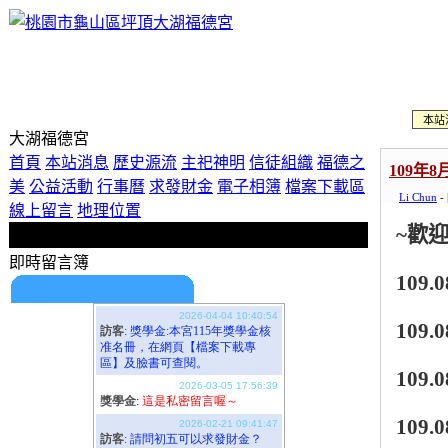
歡迎使用即時留言板！
本站
大湖福德宮
首頁
本站消息
歷史源流
主祀神明
信徒組織
福德之
109年
美
公益活動
行事曆
求發財金
電子相簿
檔案下載區
Li Chun
-
線上留言
地理位置
~
歡
即時留言簿
109.0
期待您的留言喔！
109.0
109.0
109.0