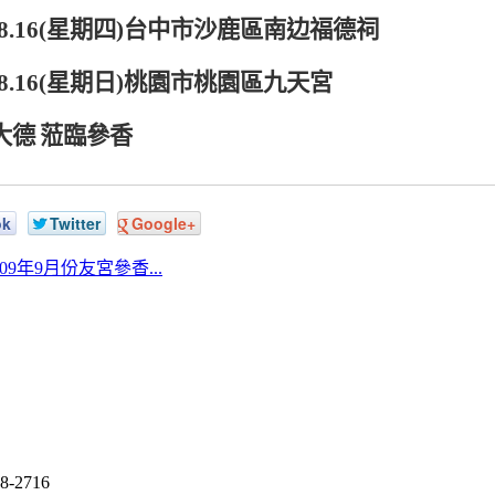
8.16(
星期四
)
台中市沙鹿區南边福德祠
8.16(
星期日
)
桃園市桃園區九天宮
大德
蒞臨參香
ok
Twitter
Google+
 109年9月份友宮參香...
8-2716