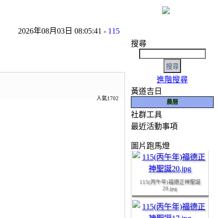
2026年08月03日 08:05:41 -
115年8月份友宮參香預告
- 2026年0
搜尋
進階搜尋
黃道吉日
人氣1702
農曆
社群工具
如有任何寶貴意見，
最近活動事項
115(丙午年)福德正神聖誕
19.JPG
圖片跑馬燈
115(丙午年)福德正神聖誕
20.jpg