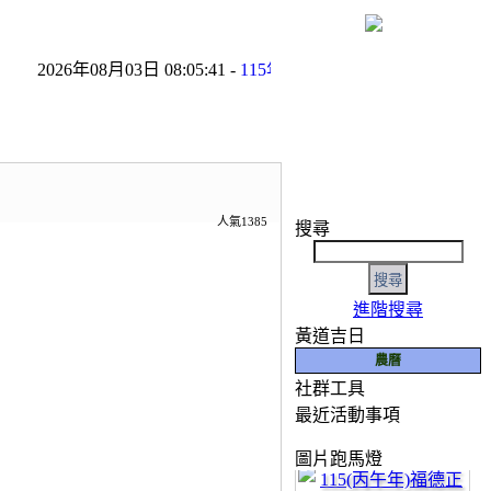
2026年08月03日 08:05:41 -
115年8月份友宮參香預告
- 2026年0
人氣1385
搜尋
進階搜尋
黃道吉日
農曆
社群工具
如有任何寶貴意見，
最近活動事項
115(丙午年)福德正神聖誕
19.JPG
圖片跑馬燈