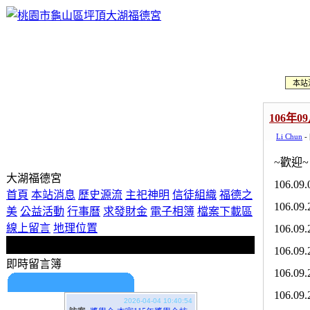
本站
106年
Li Chun
-
歡迎使用即時留言板！
~歡迎~
大湖福德宮
106.
首頁
本站消息
歷史源流
主祀神明
信徒組織
福德之
106.
美
公益活動
行事曆
求發財金
電子相簿
檔案下載區
線上留言
地理位置
106.
106.
即時留言簿
106.
期待您的留言喔！
106.