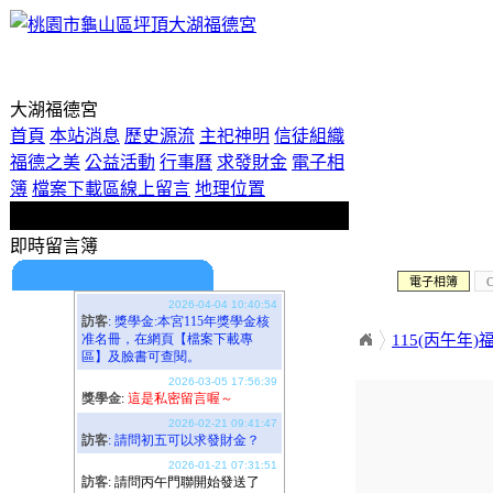
歡迎使用即時留言板！
大湖福德宮
首頁
本站消息
歷史源流
主祀神明
信徒組織
福德之美
公益活動
行事曆
求發財金
電子相
簿
檔案下載區
線上留言
地理位置
即時留言簿
電子相簿
C
期待您的留言喔！
115(丙午年