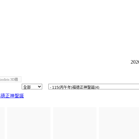
2026
ooliris 3D牆
)福德正神聖誕