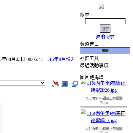
搜尋
進階搜尋
黃道吉日
農曆
社群工具
如有任何寶貴意見，
年08月03日 08:05:41 -
115年8月份友宮參香預告
- 2026年06月25日 0
最近活動事項
115(丙午年)福德正神聖誕
19.JPG
圖片跑馬燈
115(丙午年)福德正神聖誕
20.jpg
115(丙午年)福德正神聖誕
17.jpg