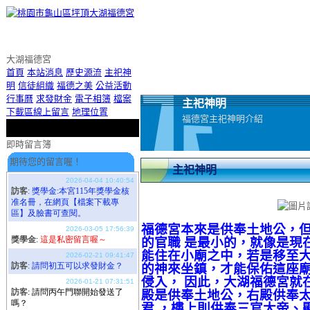
大湖福德宮
首頁
本站消息
歷史源流
主祀神
明
信徒組織
福德之美
公益活動
行事曆
求發財金
電子相簿
檔案
主祀神明
下載區
線上留言
地理位置
福德宮主祀神明介紹
即時留言簿
期待您的留言喔！
主祀神明
福德宮本來是供奉土地公，
的官職 是最小的，就像是現
能住在小廟之中，若是移至
的神來坐鎮，才能保佑這座
侵入， 因此，大湖福德宮就
殿是供奉土地公，右殿供奉太
歡迎使用即時留言板！
君 ，樓上則供奉三官大帝、