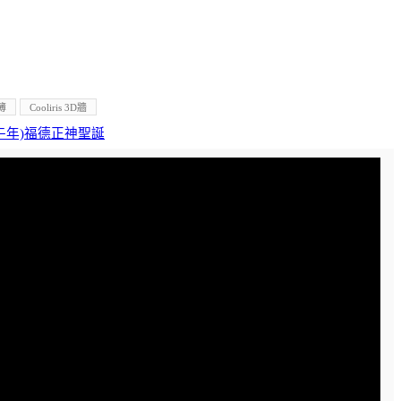
簿
Cooliris 3D牆
丙午年)福德正神聖誕