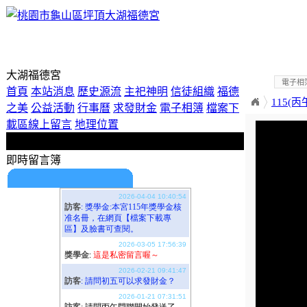
歡迎使用即時留言板！
大湖福德宮
電子相
首頁
本站消息
歷史源流
主祀神明
信徒組織
福德
115(
之美
公益活動
行事曆
求發財金
電子相簿
檔案下
載區
線上留言
地理位置
即時留言簿
期待您的留言喔！