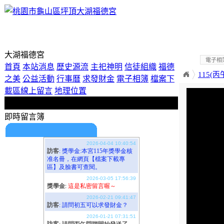
歡迎使用即時留言板！
大湖福德宮
電子相
首頁
本站消息
歷史源流
主祀神明
信徒組織
福德
115(
之美
公益活動
行事曆
求發財金
電子相簿
檔案下
載區
線上留言
地理位置
即時留言簿
期待您的留言喔！