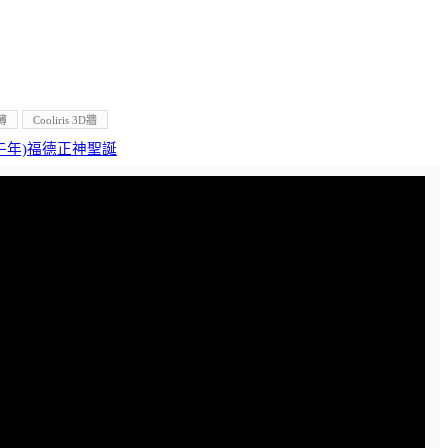
簿
Cooliris 3D牆
丙午年)福德正神聖誕