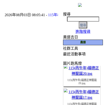
搜尋
2026年08月03日 08:05:41 -
115年8月份友宮參香預告
- 2026年06月
進階搜尋
黃道吉日
農曆
社群工具
如有任何寶貴意見，
最近活動事項
115(丙午年)福德正神聖誕
19.JPG
圖片跑馬燈
115(丙午年)福德正神聖誕
20.jpg
115(丙午年)福德正神聖誕